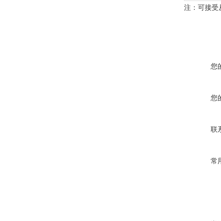
注：可接受从 
您
您
联
常