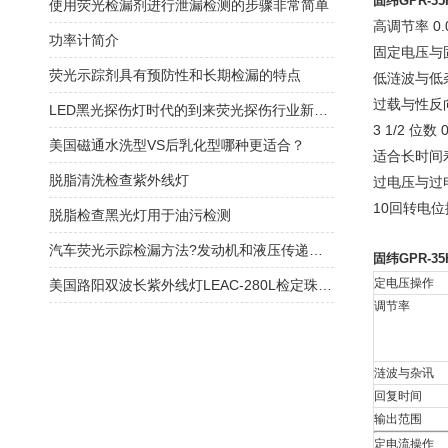
固纬GPR-3
使用荧光检漏剂进行泄漏检测的步骤非常简单
高调节率 0.
功率计简介
固定电压与
荧光示踪剂具有预防性和长期检漏的特点
低涟波与低
过载与性反
LED黑光探伤灯时代的到来荧光探伤行业新潮流
3 1/2 位数 
美国磁通水洗型VS后乳化型哪种更适合？
适合长时间
脱脂清洗检查紫外线灯
过电压与过
10回转电
脱脂检查黑光灯用于油污检测
汽车荧光示踪检漏方法?发动机和液压传递系统泄漏检测
固纬GPR-3
定电压操作
美国路阳双波长紫外线灯LEAC-280L检定珠宝，宝石的应用原理
调节率
涟波与杂讯
回复时间
输出范围
定电流操作