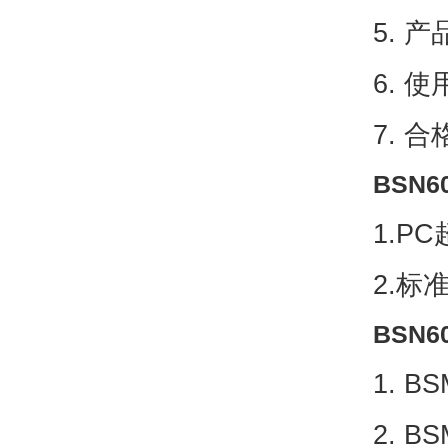
5. 
6. 
7. 
BSN
1.P
2.标
BSN
1. 
2. 