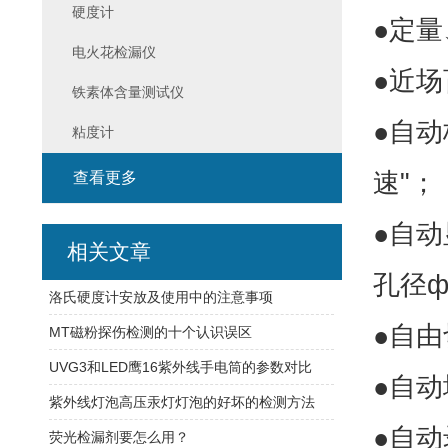
硬度计
●定
电火花检漏仪
●近
铁素体含量测试仪
●自动
粘度计
速"；
查看更多
●自动
相关文章
孔径ф
洛氏硬度计安放及使用中的注意事项
●自由
MT磁粉探伤检测的十个认识误区
UVG3和LED鹰16紫外线手电筒的参数对比
●自
紫外线灯泡高压汞灯灯泡的好坏的检测方法
●自
荧光检漏剂要怎么用？