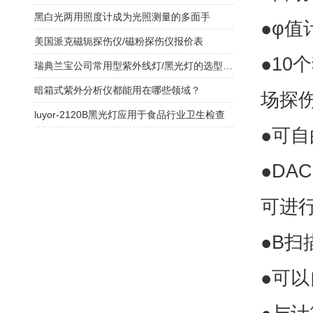
黑白光两用照度计成为光照测量的多面手
●φ值
美国派克磁轭探伤仪/磁粉探伤仪报价表
●1
瑞典兰宝公司常用型紫外线灯/黑光灯的选型及应用领域
暗箱式紫外分析仪都能用在哪些领域？
场探
luyor-2120B黑光灯应用于食品行业卫生检查
●可自
●DA
可进
●B
●可