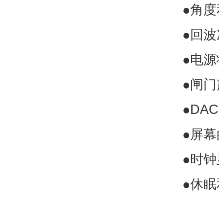
●角
●回
●电
●闸
●DA
●屏
●时钟
●休