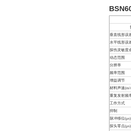
BSN
垂直线形误
水平线形误
探伤灵敏度
动态范围
分辨率
频率范围
增益调节
材料声速(
m/
重复发射频率
工作方式
抑制
脉冲移位(
μs
)
探头零点(
μs
)