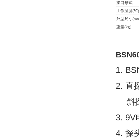
接口形式
工作温度(
℃
)
外型尺寸
(mm
重量(
kg
)
BSN
1. B
2. 直
斜探
3. 
4. 