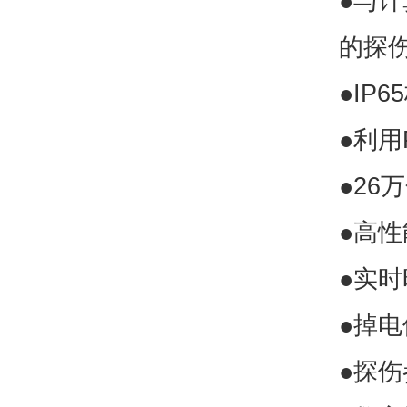
●与计
的探
●IP
●利
●2
●高
●实
●掉
●探