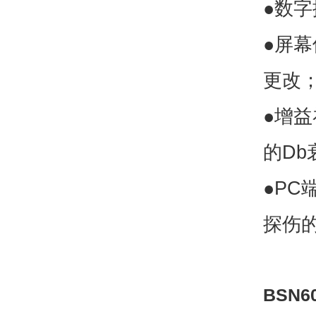
●数
●屏幕
更改
●增
的D
●P
探伤
BSN