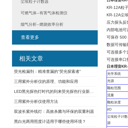
日本理音KR
尘埃粒子计数器
KR-12A粒子计
可燃气体--有害气体检测仪
KR-12A
压力探头反
烟气分析--燃烧效率分析
内部电池可
查看更多
可保存 500
数据可传输
可连接多个
相关文章
可连接串口
日本理音KR
荧光检漏剂：精准查漏的“荧光探索者”
光学系统
光源
三用紫外分析仪的原理、功能和应用
颗粒范围
LED黑光探伤灯时代的到来荧光探伤行业新潮流
流量
三用紫外分析仪使用方法
颗粒浓度
I/O
双波长紫外线灯：高效杀菌与环保的双重利器
尘埃粒子计数
黑白光两用照度计适用于哪些使用环境？
源