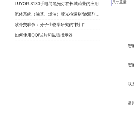
尺寸重量
LUYOR-3130手电筒黑光灯在长城药业的应用
流体系统（油基、燃油）荧光检漏剂/渗漏剂产品Luyor-500
紫外交联仪：分子生物学研究的“快门”
如何使用QQI试片和磁场指示器
您
您
联
常