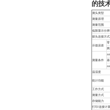
的技
测头类型
测量原理
测量范围
低限显示分辨
探头连接方式
零
示值误差
两
z
测量条件
基
z
温湿度
统计功能
工作方式
测量方式
存储能力
打印/连接计