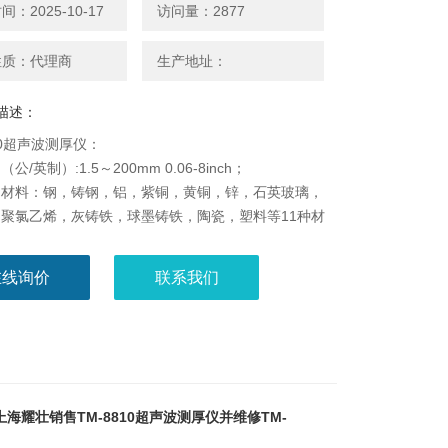
：2025-10-17
访问量：2877
性质：代理商
生产地址：
描述：
810超声波测厚仪：
公/英制）:1.5～200mm 0.06-8inch；
的材料：钢，铸钢，铝，紫铜，黄铜，锌，石英玻璃，
聚氯乙烯，灰铸铁，球墨铸铁，陶瓷，塑料等11种材
在线询价
联系我们
海耀壮销售TM-8810超声波测厚仪并维修TM-