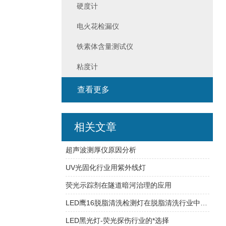
硬度计
电火花检漏仪
铁素体含量测试仪
粘度计
查看更多
相关文章
超声波测厚仪原因分析
UV光固化行业用紫外线灯
荧光示踪剂在隧道暗河治理的应用
LED鹰16脱脂清洗检测灯在脱脂清洗行业中的应用
LED黑光灯-荧光探伤行业的*选择