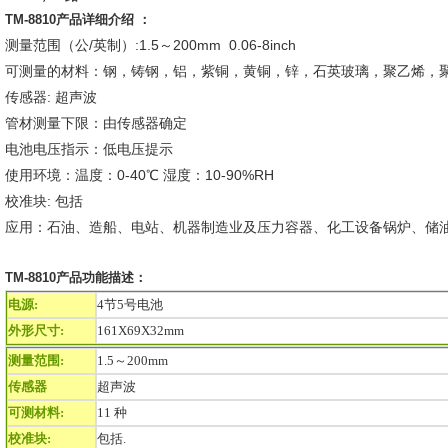
TM-8810产品详细介绍 ：
测量范围（公/英制）:1.5～200mm 0.06-8inch
可测量的材料：钢，铸钢，铝，紫铜，黄铜，锌，石英玻璃，聚乙烯，聚
传感器: 超声波
管材测量下限：由传感器确定
电池电压指示：低电压提示
使用环境：温度：0-40℃ 湿度：10-90%RH
校准块: 包括
应用：石油、造船、电站、机器制造业及压力容器、化工设备锅炉、储
TM-8810产品功能描述：
电源:
4节5号电池
外形尺寸:
161X69X32mm
测量范围:
1.5～200mm
传感器
超声波
可测材料:
11 种
校准块:
包括.