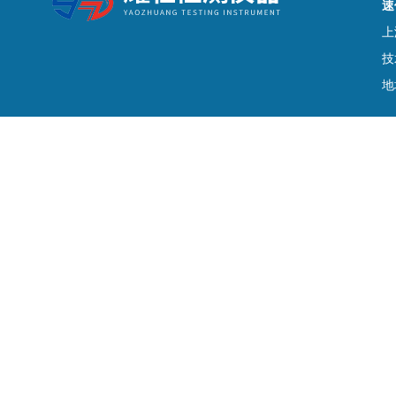
速
上
技
地