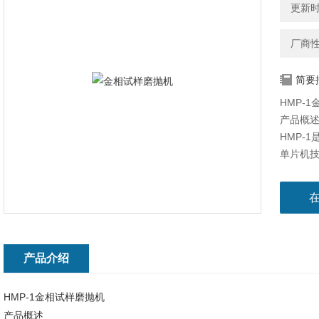
更新时间
厂商
简要
HMP-
产品概
HMP-
单片机
电机进
用，安
应不同
以防止
专院校实验
产品介绍
HMP-1金相试样磨抛机
产品概述