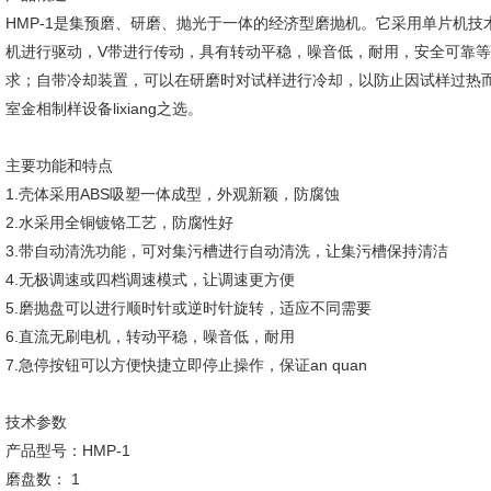
HMP-1是集预磨、研磨、抛光于一体的经济型磨抛机。它采用单片机
机进行驱动，V带进行传动，具有转动平稳，噪音低，耐用，安全可靠
求；自带冷却装置，可以在研磨时对试样进行冷却，以防止因试样过热
室金相制样设备lixiang之选。
主要功能和特点
1.壳体采用ABS吸塑一体成型，外观新颖，防腐蚀
2.水采用全铜镀铬工艺，防腐性好
3.带自动清洗功能，可对集污槽进行自动清洗，让集污槽保持清洁
4.无极调速或四档调速模式，让调速更方便
5.磨抛盘可以进行顺时针或逆时针旋转，适应不同需要
6.直流无刷电机，转动平稳，噪音低，耐用
7.急停按钮可以方便快捷立即停止操作，保证an quan
技术参数
产品型号：HMP-1
磨盘数： 1