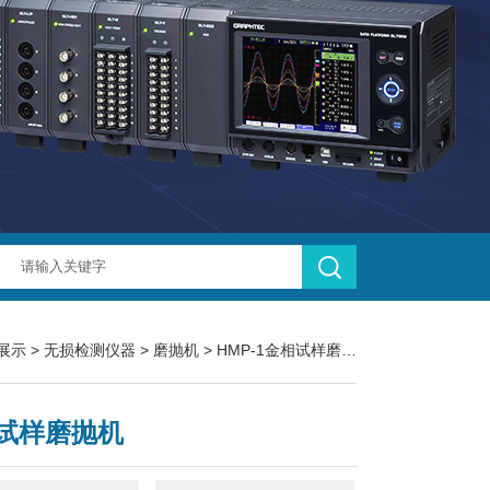
展示
>
无损检测仪器
>
磨抛机
> HMP-1金相试样磨抛机
试样磨抛机