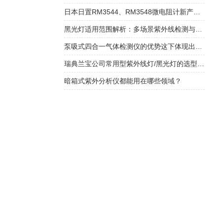
日本日置RM3544、RM3548微电阻计新产品上市销售
黑光灯适用范围解析：多场景紫外线检测与应用解决方案​
泵吸式四合一气体检测仪的优势这下体现出来了
瑞典兰宝公司常用型紫外线灯/黑光灯的选型及应用领域
暗箱式紫外分析仪都能用在哪些领域？