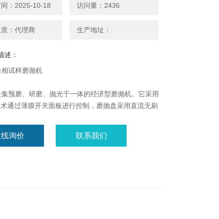
：2025-10-18
访问量：2436
性质：代理商
生产地址：
描述：
1金相试样磨抛机
述
1是集预磨、研磨、抛光于一体的经济型磨抛机。它采用
技术通过薄膜开关面板进行控制，磨抛盘采用直流无刷
行驱动，V带进行传动，具有转动平稳，噪音低，耐
全可靠等特点；可以根据用户需要来自行调整速度，适
在线询价
联系我们
需求；自带冷却装置，可以在研磨时对试样进行冷却，
因试样过热而破坏金相组织，是工厂，科研单位以及大
室金相制样设备lixiang