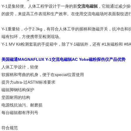
Y-1是集轻便、人体工程学设计于一身的新
交流电磁轭
，它能通过减少操
的疲劳，来提高工作表现和生产效率。在使用交流电磁场对表面裂纹进行
Y-1重量轻，小于2.3kg，有符合人体工学的握柄和激磁开关，抗冲击
端有扣环，方便携带至检测现场。
Y-1 MV Kit检测套装的手提箱中，除了Y-1磁轭外，还有 #1灰磁粉和
美国磁通MAGNAFLUX Y-1交流电磁轭AC Yoke磁粉探伤仪产品优势
人体工学设计，轻便
软握柄和弯曲的机身，便于在special位置使用
提升力ultra-过ASTM标准要求
磁轭脚钢结构保护
坚固耐用的结构
电源线抗油污、耐磨损
每台磁轭都有序列号
符合规范