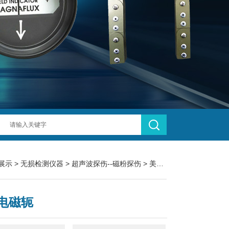
展示
>
无损检测仪器
>
超声波探伤--磁粉探伤
> 美国磁通 Y-1交流电磁轭
电磁轭