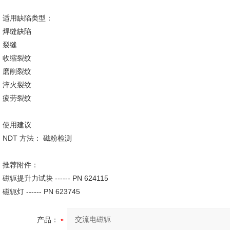
适用缺陷类型：
焊缝缺陷
裂缝
收缩裂纹
磨削裂纹
淬火裂纹
疲劳裂纹
使用建议
NDT 方法： 磁粉检测
推荐附件：
磁轭提升力试块 ------ PN 624115
磁轭灯 ------ PN 623745
产品：