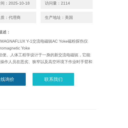
：2025-10-18
访问量：2114
性质：代理商
生产地址：美国
描述：
AGNAFLUX Y-1交流电磁轭AC Yoke磁粉探伤仪
tromagnetic Yoke
集轻便、人体工程学设计于一身的新交流电磁轭，它能
少操作人员在恶劣、狭窄以及高空环境下作业时手臂和
疲劳，来提高工作表现和生产效率。在使用交流电磁场
纹进行磁粉检测的过程中，Y-1提供了一种轻松的体
在线询价
联系我们