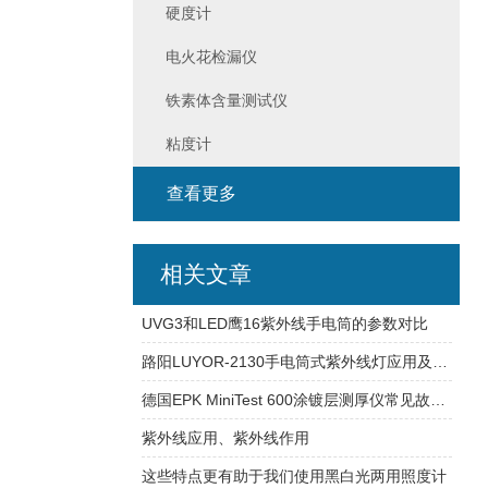
硬度计
电火花检漏仪
铁素体含量测试仪
粘度计
查看更多
相关文章
UVG3和LED鹰16紫外线手电筒的参数对比
路阳LUYOR-2130手电筒式紫外线灯应用及故障解决办法
德国EPK MiniTest 600涂镀层测厚仪常见故障说明及校准
紫外线应用、紫外线作用
这些特点更有助于我们使用黑白光两用照度计