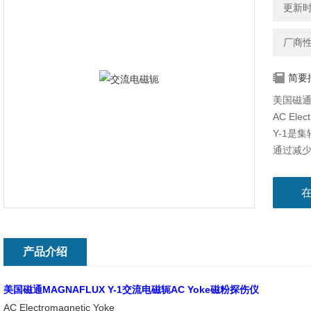
更新时间
厂商
简要
美国磁通M
AC Elec
Y-1是
通过减
手腕的
对表面裂
验
产品介绍
美国磁通MAGNAFLUX Y-1
交流电磁轭
AC Yoke磁粉探伤仪
AC Electromagnetic Yoke