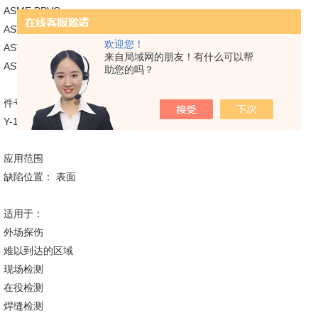
ASME BPVC
ASTM E709
欢迎您！
ASTM E1444
来自局域网的朋友！有什么可以帮
ASTM E3024
助您的吗？
件号
Y-1， 220-230V ------ 623503
应用范围
缺陷位置： 表面
适用于：
外场探伤
难以到达的区域
现场检测
在役检测
焊缝检测