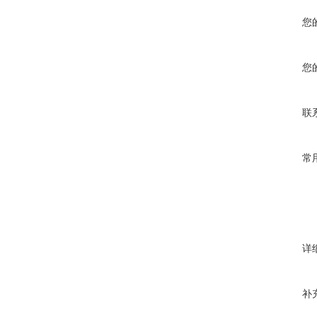
您
您
联
常
详
补