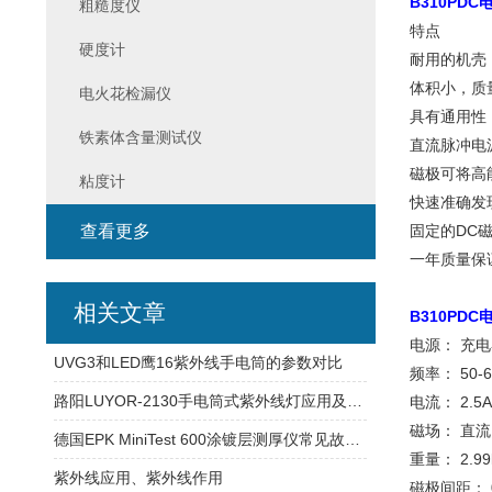
B310PD
粗糙度仪
特点
硬度计
耐用的机壳
体积小，质
电火花检漏仪
具有通用性
铁素体含量测试仪
直流脉冲电
磁极可将高
粘度计
快速准确发
查看更多
固定的DC
一年质量保
相关文章
B310PD
电源： 充电器
UVG3和LED鹰16紫外线手电筒的参数对比
频率： 50-6
路阳LUYOR-2130手电筒式紫外线灯应用及故障解决办法
电流： 2.5A
磁场： 直流
德国EPK MiniTest 600涂镀层测厚仪常见故障说明及校准
重量： 2.99
紫外线应用、紫外线作用
磁极间距： 0