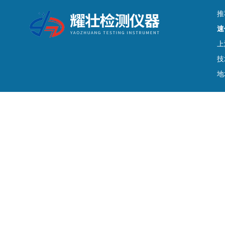
推
速
上
技
地