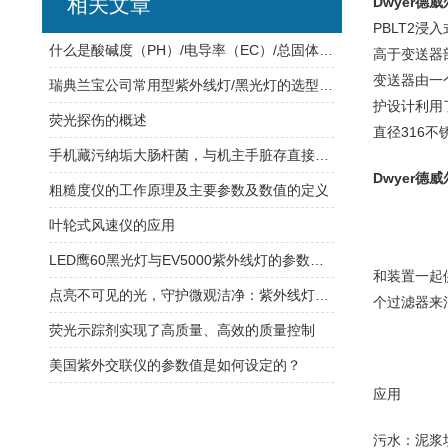
相关文章
Dwyer德
PBLT2
什么是酸碱度（PH）/电导率（EC）/总固体溶解度（TDS），它们之间什么关系？
高于变送器
变送器由一
瑞典兰宝公司常用型紫外线灯/黑光灯的选型及应用领域
护设计利用
荧光探伤的概述
直径316
手机藏污纳垢大肠杆菌，与机主手脏存直接联系！
Dwyer德
粗糙度仪的工作原理及主要参数及数值的定义
叶轮式风速仪的应用
LED鹰60黑光灯与EV5000紫外线灯的参数对比
和装置一起
点亮不可见的光，守护微观洁净：紫外线灯泡，高效杀菌的纯净光源
个过滤器来
荧光示踪剂实现了高质量、高效的质量控制
美国紫外交联仪的参数值是如何设定的？
应用
污水：泥浆