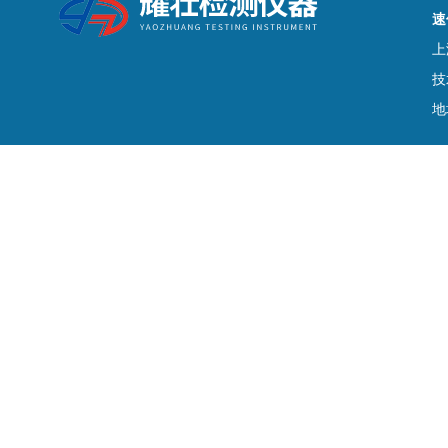
速
上
技
地