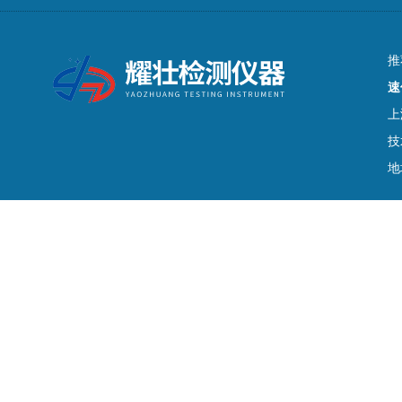
推
速
上
技
地