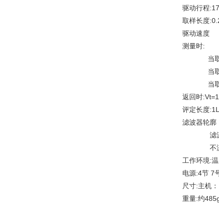
驱动行程:17.
取样长度:0.
驱动速度
测量时:
当取样长度=
当取样长度=
当取样长度
返回时:Vt=1
评定长度:1L
滤波器轮廓
滤波轮廓:
不滤波轮
工作环境:温
电源:4节 
尺寸:主机：1
重量:约48