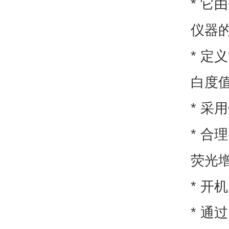
* 
仪器的
* 定
白度值
* 采
* 
荧光
* 
* 通