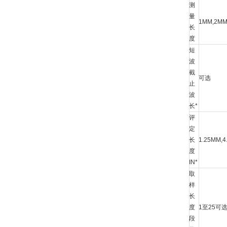
测
量
1MM,2MM,
长
度
短
波
截
可选
止
波
长*
评
定
长
1.25MM,4
度
IN*
取
样
长
度
1至25可
段