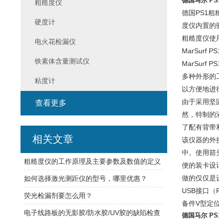
德国马尔 P
粗糙度仪
德国PS1粗糙度
硬度计
度仪内置的驱
粗糙度仪使用
电火花检漏仪
MarSur
铁素体含量测试仪
MarSur
多种外形的
粘度计
以方便地进
由于采用坚
查看更多
然，特制的液
了配有背带
相关文章
该仪器的外
中。使用箭
粗糙度仪的工作原理及主要参数及数值的定义
便的装卡设
做的仅仅是
如何选择激光测距仪的型号，哪里优惠？
USB接口（
荧光检漏剂要怎么用？
备件V型定
电子线路板的无影胶/防水胶/UV胶的缺陷检查
德国马尔 P