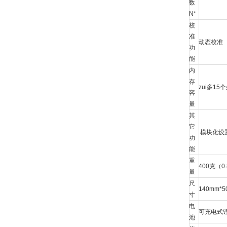
数
N*
校
准
动态校准
功
能
内
存
zui多15
容
量
其
它
模块化设
功
能
重
400克（0
量
尺
140mm*
寸
电
可充电式
池