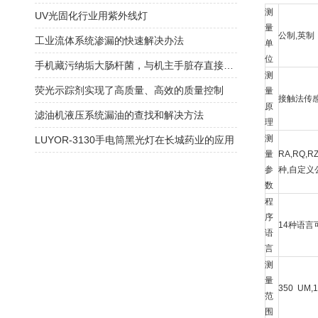
测
UV光固化行业用紫外线灯
量
公制,英制
工业流体系统渗漏的快速解决办法
单
位
手机藏污纳垢大肠杆菌，与机主手脏存直接联系！
测
荧光示踪剂实现了高质量、高效的质量控制
量
接触法传感
原
滤油机液压系统漏油的查找和解决方法
理
测
LUYOR-3130手电筒黑光灯在长城药业的应用
量
RA,RQ,R
参
种,自定
数
程
序
14种语言
语
言
测
量
350 UM
范
围