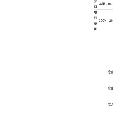
接
USB，ma
口
电
源
100V－26
范
围
您
您
联