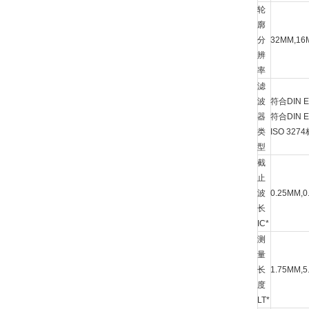
轮
廓
分
32MM,1
辨
率
滤
波
符合DIN
器
符合DIN 
类
ISO 3
型
截
止
波
0.25MM,
长
IC*
测
量
长
1.75MM,
度
LT*