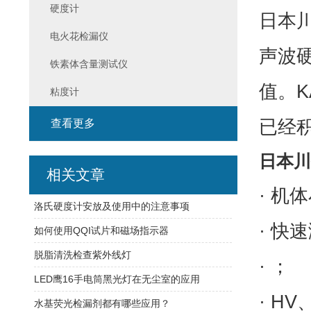
硬度计
日本川
电火花检漏仪
声波
铁素体含量测试仪
值。K
粘度计
已经
查看更多
日本川
相关文章
· 机
洛氏硬度计安放及使用中的注意事项
· 快
如何使用QQI试片和磁场指示器
脱脂清洗检查紫外线灯
· ；
LED鹰16手电筒黑光灯在无尘室的应用
· H
水基荧光检漏剂都有哪些应用？