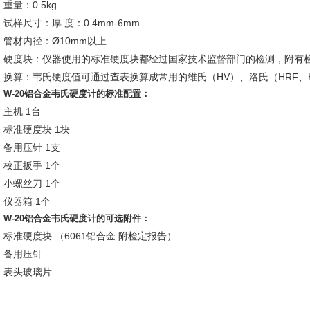
重量：0.5kg
试样尺寸：厚 度：0.4mm-6mm
管材内径：Ø10mm以上
硬度块：仪器使用的标准硬度块都经过国家技术监督部门的检测，附有
换算：韦氏硬度值可通过查表换算成常用的维氏（HV）、洛氏（HRF、
W-20铝合金韦氏硬度计的标准配置：
主机 1台
标准硬度块 1块
备用压针 1支
校正扳手 1个
小螺丝刀 1个
仪器箱 1个
W-20铝合金韦氏硬度计的可选附件：
标准硬度块 （6061铝合金 附检定报告）
备用压针
表头玻璃片