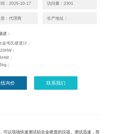
：2025-10-17
访问量：2301
性质：代理商
生产地址：
描述：
铝合金韦氏硬度计：
20HW；
5HW；
5kg；
：厚 度：0.4mm-6mm；
：Ø10mm以上。
在线询价
联系我们
的，可以现场快速测试铝合金硬度的仪器。测试迅速，简