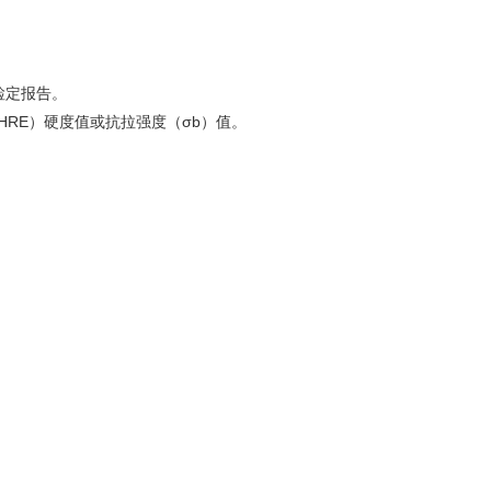
检定报告。
HRE）硬度值或抗拉强度（σb）值。