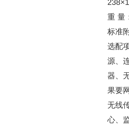
238×
重 量：
标准
选配
源、连
器、无
果要网
无线
心、