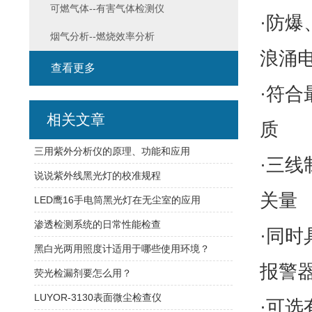
可燃气体--有害气体检测仪
·防爆
烟气分析--燃烧效率分析
浪涌
查看更多
·符
相关文章
质
三用紫外分析仪的原理、功能和应用
·三线
说说紫外线黑光灯的校准规程
关量
LED鹰16手电筒黑光灯在无尘室的应用
渗透检测系统的日常性能检查
·同时
黑白光两用照度计适用于哪些使用环境？
报警
荧光检漏剂要怎么用？
LUYOR-3130表面微尘检查仪
·可选