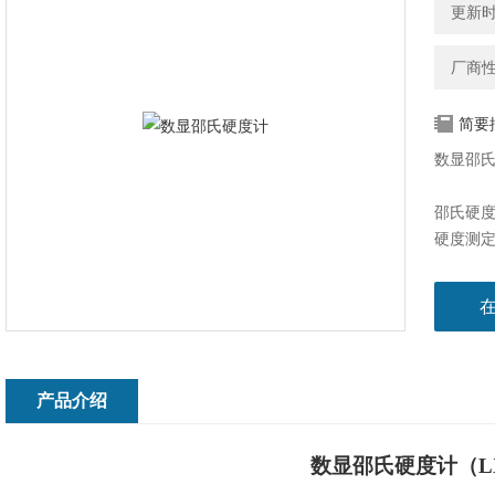
更新时间
厂商
简要
数显邵氏
邵氏硬
硬度测
特点，
型号定
产品标
1、产品参
产品介绍
JB614
2、LX
数显邵氏硬度计（LX