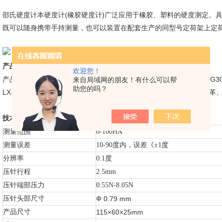
邵氏硬度计本硬度计(橡胶硬度计)广泛应用于橡胶、塑料的硬度测定。
既可以随身携带手持测量，也可以装置在配套生产的同型号定荷架上定
产品标准和使用范围：
欢迎您！
产品参照ISO868和ISO7619标准生产，符合GB/T531、JB6148和JJG3
来自局域网的朋友！有什么可以帮
助您的吗？
LX-A
邵氏硬度计广泛应用于中低硬度塑料、各类橡胶、多元脂、皮革
S
技术参数：
测量范围
0-100HA
测量误差
10-90度内，误差《±1度
分辨率
0.1度
压针行程
2.5mm
压针端部压力
0.55N-8.05N
压针头部尺寸
Ф 0.79 mm
产品尺寸
115×60×25mm