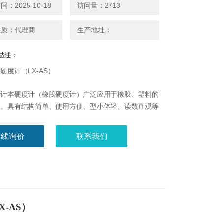
：2025-10-18
访问量：2713
性质：代理商
生产地址：
描述：
硬度计（LX-AS）
度计本硬度计（橡胶硬度计）广泛应用于橡胶、塑料的
定。具有结构简单、使用方便、型小体轻、读数直观等
既可以随身携带手持测量，也可以装置在配套生产的同
荷架上定荷测定
在线询价
联系我们
准和使用范围：
照ISO868和ISO7619标准生产，符合GB/T531、
8和JJG304标准
-AS邵氏硬度计广泛应用于中低硬度塑料、各类
-AS）